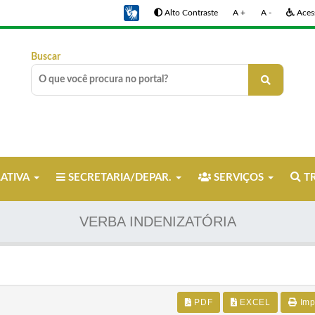
Alto Contraste
A +
A -
Acess
Buscar
LATIVA
SECRETARIA/DEPAR.
SERVIÇOS
TR
VERBA INDENIZATÓRIA
PDF
EXCEL
Imp