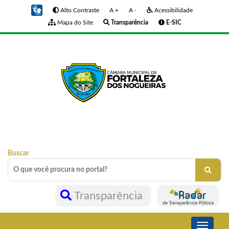
Alto Contraste
A +
A -
Acessibilidade
Mapa do Site
Transparência
E-SIC
Buscar
Transparência
Toggle