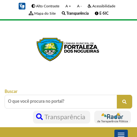
Alto Contraste
A +
A -
Acessibilidade
Mapa do Site
Transparência
E-SIC
Buscar
Transparência
Toggle