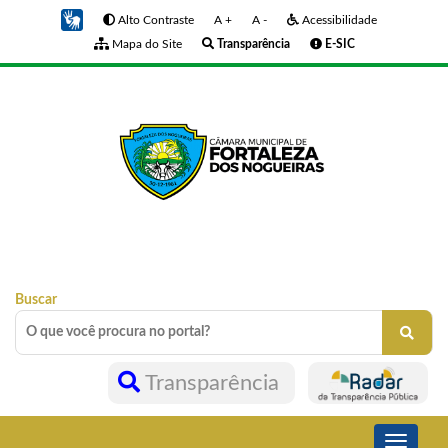
Alto Contraste
A +
A -
Acessibilidade
Mapa do Site
Transparência
E-SIC
Buscar
Transparência
Toggle